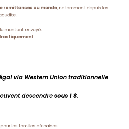
 de remittances au monde
, notamment depuis les
Saoudite.
u montant envoyé.
drastiquement
.
égal via Western Union traditionnelle
.
 peuvent descendre
sous 1 $
.
pour les familles africaines.