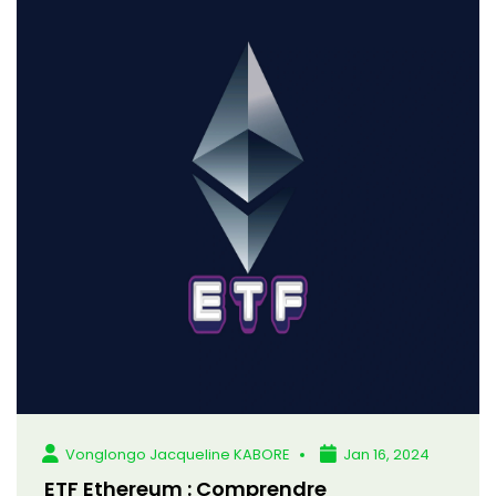
Vonglongo Jacqueline KABORE
Jan 16, 2024
ETF Ethereum : Comprendre