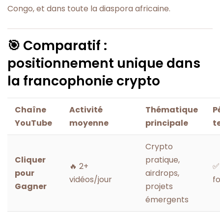
Congo, et dans toute la diaspora africaine.
🎯 Comparatif :
positionnement unique dans
la francophonie crypto
Chaîne
Activité
Thématique
P
YouTube
moyenne
principale
t
Crypto
Cliquer
pratique,
🔥 2+
✅
pour
airdrops,
vidéos/jour
f
Gagner
projets
émergents