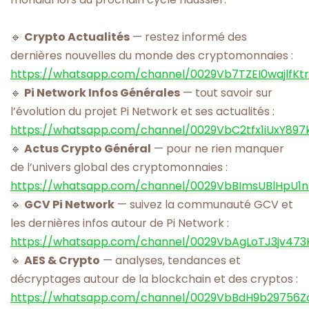
🔹
Crypto Actualités
— restez informé des
dernières nouvelles du monde des cryptomonnaies :
https://whatsapp.com/channel/0029Vb7TZEI0wajlfKt
🔹
Pi Network Infos Générales
— tout savoir sur
l’évolution du projet Pi Network et ses actualités :
https://whatsapp.com/channel/0029VbC2tfx1iUxY897
🔹
Actus Crypto Général
— pour ne rien manquer
de l’univers global des cryptomonnaies :
https://whatsapp.com/channel/0029VbBImsUBlHpU1
🔹
GCV Pi Network
— suivez la communauté GCV et
les dernières infos autour de Pi Network :
https://whatsapp.com/channel/0029VbAgLoTJ3jv473
🔹
AES & Crypto
— analyses, tendances et
décryptages autour de la blockchain et des cryptos :
https://whatsapp.com/channel/0029VbBdH9b29756