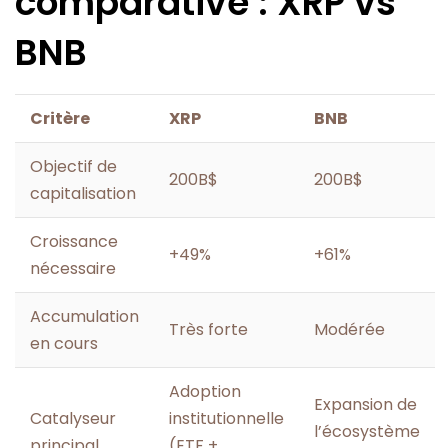
comparative : XRP vs
BNB
Critère
XRP
BNB
Objectif de
200B$
200B$
capitalisation
Croissance
+49%
+61%
nécessaire
Accumulation
Très forte
Modérée
en cours
Adoption
Expansion de
Catalyseur
institutionnelle
l’écosystème
principal
(ETF +