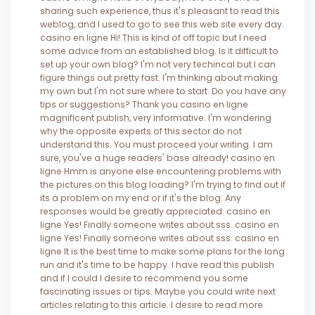
sharing such experience, thus it's pleasant to read this
weblog, and I used to go to see this web site every day.
casino en ligne Hi! This is kind of off topic but I need
some advice from an established blog. Is it difficult to
set up your own blog? I'm not very techincal but I can
figure things out pretty fast. I'm thinking about making
my own but I'm not sure where to start. Do you have any
tips or suggestions? Thank you casino en ligne
magnificent publish, very informative. I'm wondering
why the opposite experts of this sector do not
understand this. You must proceed your writing. I am
sure, you've a huge readers' base already! casino en
ligne Hmm is anyone else encountering problems with
the pictures on this blog loading? I'm trying to find out if
its a problem on my end or if it's the blog. Any
responses would be greatly appreciated. casino en
ligne Yes! Finally someone writes about sss. casino en
ligne Yes! Finally someone writes about sss. casino en
ligne It is the best time to make some plans for the long
run and it's time to be happy. I have read this publish
and if I could I desire to recommend you some
fascinating issues or tips. Maybe you could write next
articles relating to this article. I desire to read more