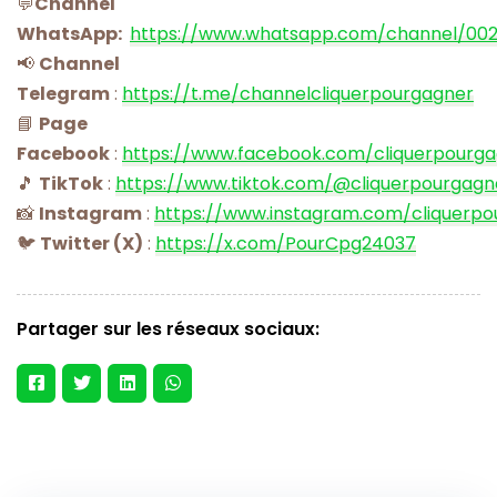
💬
Channel
WhatsApp:
https://www.whatsapp.com/channel/00
📢
Channel
Telegram
:
https://t.me/channelcliquerpourgagner
📘
Page
Facebook
:
https://www.facebook.com/cliquerpourg
🎵
TikTok
:
https://www.tiktok.com/@cliquerpourgagn
📸
Instagram
:
https://www.instagram.com/cliquerpo
🐦
Twitter (X)
:
https://x.com/PourCpg24037
Partager sur les réseaux sociaux: