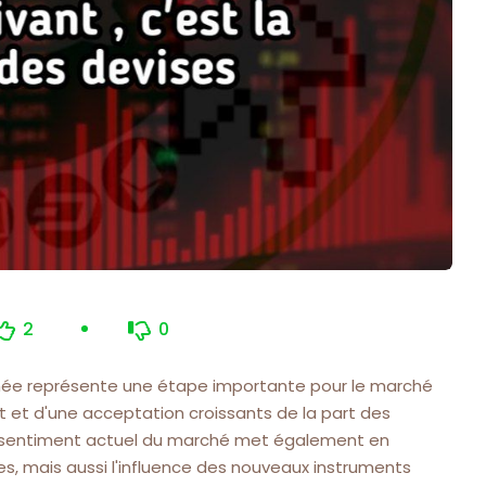
2
0
nnée représente une étape importante pour le marché
t et d'une acceptation croissants de la part des
, le sentiment actuel du marché met également en
s, mais aussi l'influence des nouveaux instruments