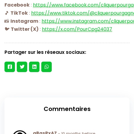
Facebook
:
https://www.facebook.com/cliquerpourg
🎵
TikTok
:
https://www.tiktok.com/@cliquerpourgagn
📸
Instagram
:
https://www.instagram.com/cliquerpo
🐦
Twitter (X)
:
https://x.com/PourCpg24037
Partager sur les réseaux sociaux:
Commentaires
gBqsPxAZ
- 10 months before