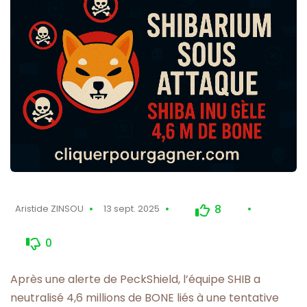
8
Aristide ZINSOU
13 sept. 2025
0
Après une alerte de PeckShield, l’équipe SHIB a
neutralisé 4,6 millions de BONE liés à une tentative