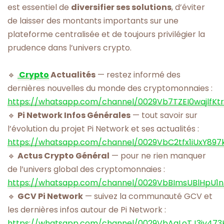
est essentiel de
diversifier ses solutions
, d’éviter
de laisser des montants importants sur une
plateforme centralisée et de toujours privilégier la
prudence dans l’univers crypto.
🔹
Crypto
Actualités
— restez informé des
dernières nouvelles du monde des cryptomonnaies :
https://whatsapp.com/channel/0029Vb7TZEI0wajlfKt
🔹
Pi Network Infos Générales
— tout savoir sur
l’évolution du projet Pi Network et ses actualités :
https://whatsapp.com/channel/0029VbC2tfx1iUxY897
🔹
Actus Crypto Général
— pour ne rien manquer
de l’univers global des cryptomonnaies :
https://whatsapp.com/channel/0029VbBImsUBlHpU1
🔹
GCV Pi Network
— suivez la communauté GCV et
les dernières infos autour de Pi Network :
https://whatsapp.com/channel/0029VbAgLoTJ3jv473