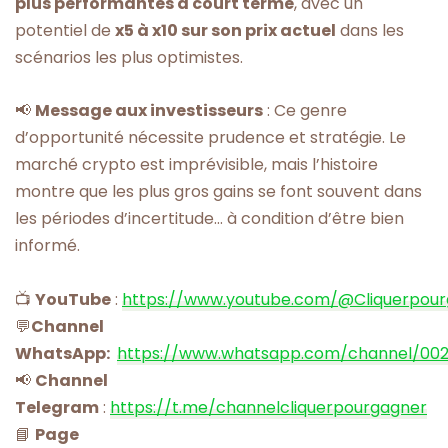
plus performantes à court terme
, avec un
potentiel de
x5 à x10 sur son prix actuel
dans les
scénarios les plus optimistes.
📢
Message aux investisseurs
: Ce genre
d’opportunité nécessite prudence et stratégie. Le
marché crypto est imprévisible, mais l’histoire
montre que les plus gros gains se font souvent dans
les périodes d’incertitude… à condition d’être bien
informé.
📺
YouTube
:
https://www.youtube.com/@Cliquerpou
💬
Channel
WhatsApp:
https://www.whatsapp.com/channel/00
📢
Channel
Telegram
:
https://t.me/channelcliquerpourgagner
📘
Page