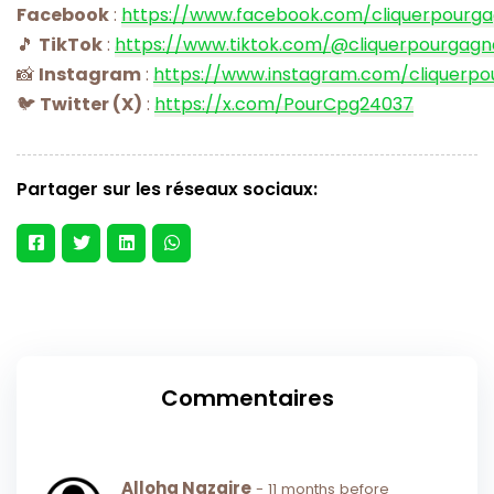
Facebook
:
https://www.facebook.com/cliquerpourg
🎵
TikTok
:
https://www.tiktok.com/@cliquerpourgagn
📸
Instagram
:
https://www.instagram.com/cliquerpo
🐦
Twitter (X)
:
https://x.com/PourCpg24037
Partager sur les réseaux sociaux:
Commentaires
Alloha Nazaire
- 11 months before