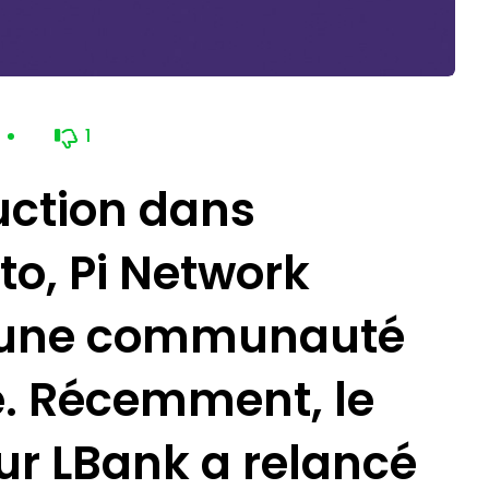
1
uction dans
to, Pi Network
 d’une communauté
. Récemment, le
sur LBank a relancé