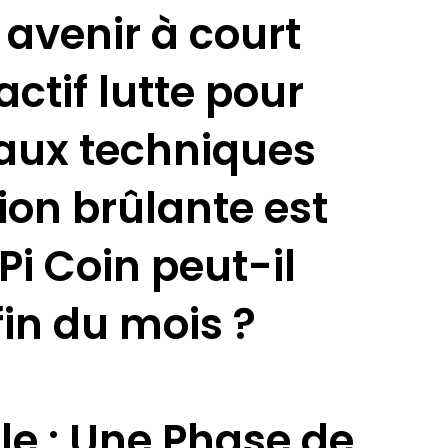
 avenir à court
actif lutte pour
aux techniques
ion brûlante est
Pi Coin peut-il
fin du mois ?
lle : Une Phase de