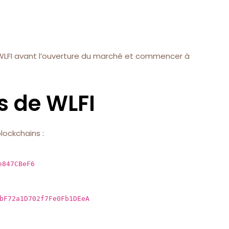
s WLFI avant l’ouverture du marché et commencer à
s de WLFI
blockchains :
e847CBeF6
bF72a1D702f7Fe0Fb1DEeA