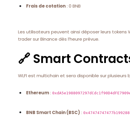
Frais de cotation
: 0 BNB
Les utilisateurs peuvent ainsi déposer leurs token
trader sur Binance dès l’heure prévue.
🔗 Smart Contract
WLFI est multichain et sera disponible sur plusieurs 
Ethereum
:
0xdA5e1988097297dCdc1f90D4dFE7909
BNB Smart Chain (BSC)
:
0x47474747477b199288