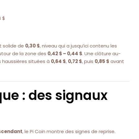
4 $
t solide de
0,30 $
, niveau qui a jusqu’ici contenu les
 autour de la zone des
0,42 $ – 0,44 $
. Une clôture au-
es haussières situées à
0,64 $
,
0,72 $
, puis
0,85 $
avant
que : des signaux
scendant
, le Pi Coin montre des signes de reprise.