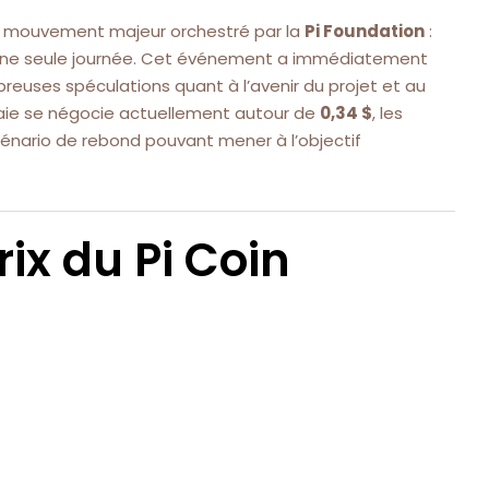
un mouvement majeur orchestré par la
Pi Foundation
:
ne seule journée. Cet événement a immédiatement
breuses spéculations quant à l’avenir du projet et au
naie se négocie actuellement autour de
0,34 $
, les
cénario de rebond pouvant mener à l’objectif
rix du Pi Coin