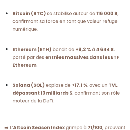
Bitcoin (BTC)
se stabilise autour de
116 000 $
,
confirmant sa force en tant que valeur refuge
numérique.
Ethereum (ETH)
bondit de
+8,2 %
à
4 644 $
,
porté par des
entrées massives dans les ETF
Ethereum
.
Solana (SOL)
explose de
+17,1 %
, avec un
TVL
dépassant 13 milliards $
, confirmant son rôle
moteur de la DeFi.
➡️ L’
Altcoin Season Index
grimpe à
71/100
, prouvant