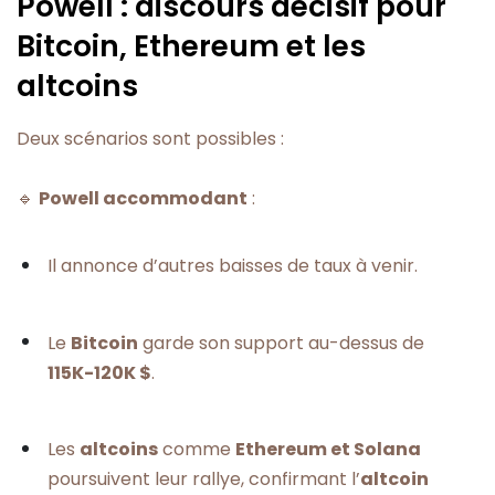
Powell : discours décisif pour
Bitcoin, Ethereum et les
altcoins
Deux scénarios sont possibles :
🔹
Powell accommodant
:
Il annonce d’autres baisses de taux à venir.
Le
Bitcoin
garde son support au-dessus de
115K-120K $
.
Les
altcoins
comme
Ethereum et Solana
poursuivent leur rallye, confirmant l’
altcoin