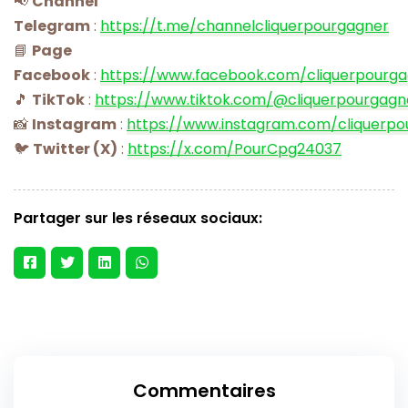
📢
Channel
Telegram
:
https://t.me/channelcliquerpourgagner
📘
Page
Facebook
:
https://www.facebook.com/cliquerpourg
🎵
TikTok
:
https://www.tiktok.com/@cliquerpourgagn
📸
Instagram
:
https://www.instagram.com/cliquerpo
🐦
Twitter (X)
:
https://x.com/PourCpg24037
Partager sur les réseaux sociaux:
Commentaires