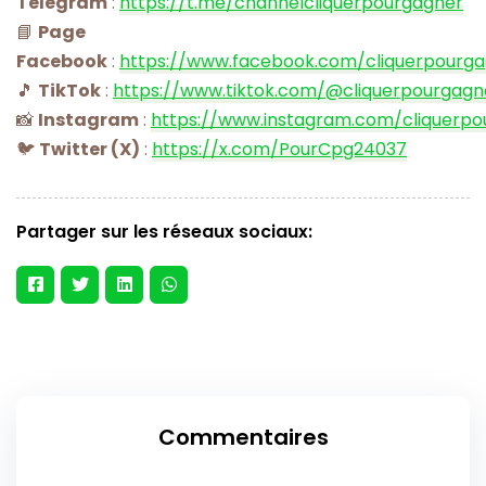
Telegram
:
https://t.me/channelcliquerpourgagner
📘
Page
Facebook
:
https://www.facebook.com/cliquerpourg
🎵
TikTok
:
https://www.tiktok.com/@cliquerpourgagn
📸
Instagram
:
https://www.instagram.com/cliquerpo
🐦
Twitter (X)
:
https://x.com/PourCpg24037
Partager sur les réseaux sociaux:
Commentaires