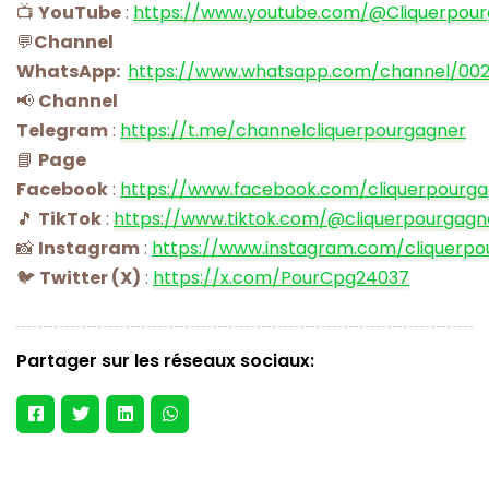
📺
YouTube
:
https://www.youtube.com/@Cliquerpou
💬
Channel
WhatsApp:
https://www.whatsapp.com/channel/00
📢
Channel
Telegram
:
https://t.me/channelcliquerpourgagner
📘
Page
Facebook
:
https://www.facebook.com/cliquerpourg
🎵
TikTok
:
https://www.tiktok.com/@cliquerpourgagn
📸
Instagram
:
https://www.instagram.com/cliquerpo
🐦
Twitter (X)
:
https://x.com/PourCpg24037
Partager sur les réseaux sociaux: