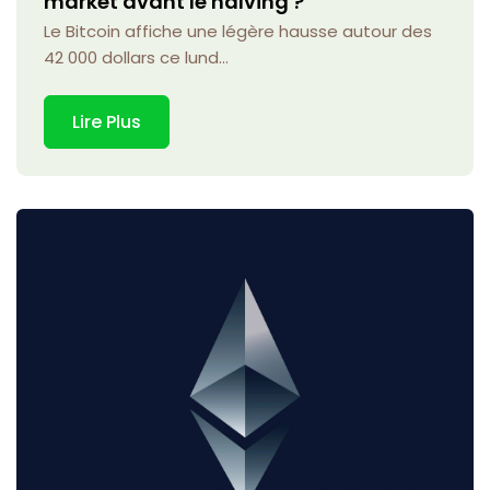
market avant le halving ?
Le Bitcoin affiche une légère hausse autour des
42 000 dollars ce lund...
Lire Plus