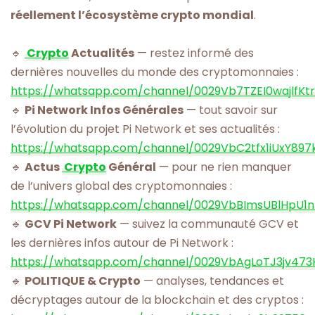
réellement l’écosystème crypto mondial
.
🔹
Crypto
Actualités
— restez informé des
dernières nouvelles du monde des cryptomonnaies :
https://whatsapp.com/channel/0029Vb7TZEI0wajlfKt
🔹
Pi Network Infos Générales
— tout savoir sur
l’évolution du projet Pi Network et ses actualités :
https://whatsapp.com/channel/0029VbC2tfx1iUxY897
🔹
Actus
Crypto
Général
— pour ne rien manquer
de l’univers global des cryptomonnaies :
https://whatsapp.com/channel/0029VbBImsUBlHpU1
🔹
GCV Pi Network
— suivez la communauté GCV et
les dernières infos autour de Pi Network :
https://whatsapp.com/channel/0029VbAgLoTJ3jv473
🔹
POLITIQUE & Crypto
— analyses, tendances et
décryptages autour de la blockchain et des cryptos :