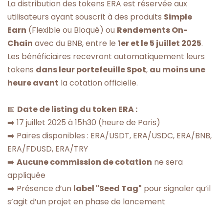
La distribution des tokens ERA est réservée aux
utilisateurs ayant souscrit à des produits
Simple
Earn
(Flexible ou Bloqué) ou
Rendements On-
Chain
avec du BNB, entre le
1er et le 5 juillet 2025
.
Les bénéficiaires recevront automatiquement leurs
tokens
dans leur portefeuille Spot
,
au moins une
heure avant
la cotation officielle.
📅
Date de listing du token ERA :
➡️ 17 juillet 2025 à 15h30 (heure de Paris)
➡️ Paires disponibles : ERA/USDT, ERA/USDC, ERA/BNB,
ERA/FDUSD, ERA/TRY
➡️
Aucune commission de cotation
ne sera
appliquée
➡️ Présence d’un
label "Seed Tag"
pour signaler qu’il
s’agit d’un projet en phase de lancement