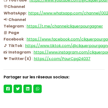
📺
YouTube
:
https://www.youtube.com/@Cliquerpou
💬
Channel
WhatsApp:
https://www.whatsapp.com/channel/00
📢
Channel
Telegram
:
https://t.me/channelcliquerpourgagner
📘
Page
Facebook
:
https://www.facebook.com/cliquerpourg
🎵
TikTok
:
https://www.tiktok.com/@cliquerpourgagn
📸
Instagram
:
https://www.instagram.com/cliquerpo
🐦
Twitter (X)
:
https://x.com/PourCpg24037
Partager sur les réseaux sociaux: