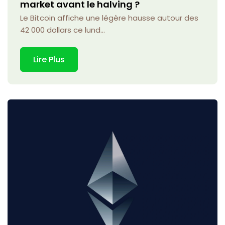
market avant le halving ?
Le Bitcoin affiche une légère hausse autour des
42 000 dollars ce lund...
Lire Plus