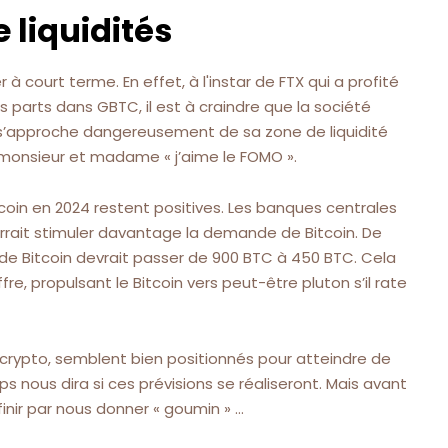
e liquidités
 à court terme. En effet, à l'instar de FTX qui a profité
 parts dans GBTC, il est à craindre que la société
 s’approche dangereusement de sa zone de liquidité
 monsieur et madame « j’aime le FOMO ».
tcoin en 2024 restent positives. Les banques centrales
ourrait stimuler davantage la demande de Bitcoin. De
ère de Bitcoin devrait passer de 900 BTC à 450 BTC. Cela
re, propulsant le Bitcoin vers peut-être pluton s’il rate
é crypto, semblent bien positionnés pour atteindre de
 nous dira si ces prévisions se réaliseront. Mais avant
inir par nous donner « goumin » …