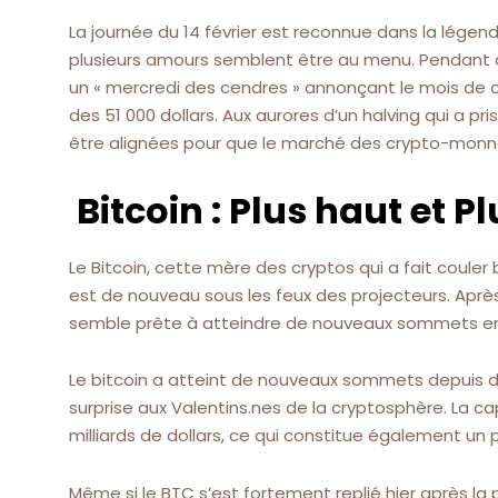
La journée du 14 février est reconnue dans la légend
plusieurs amours semblent être au menu. Pendant
un « mercredi des cendres » annonçant le mois de c
des 51 000 dollars. Aux aurores d’un halving qui a pr
être alignées pour que le marché des crypto-monna
Bitcoin : Plus haut et P
Le Bitcoin, cette mère des cryptos qui a fait coul
est de nouveau sous les feux des projecteurs. Apr
semble prête à atteindre de nouveaux sommets en
Le bitcoin a atteint de nouveaux sommets depuis deu
surprise aux Valentins.nes de la cryptosphère. La cap
milliards de dollars, ce qui constitue également un p
Même si le BTC s’est fortement replié hier après la pu