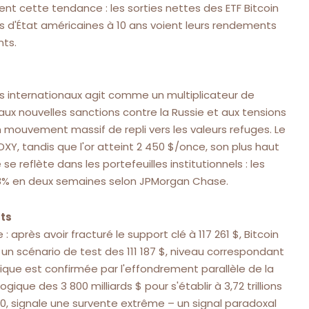
ent cette tendance : les sorties nettes des ETF Bitcoin
ions d'État américaines à 10 ans voient leurs rendements
nts.
ts internationaux agit comme un multiplicateur de
 aux nouvelles sanctions contre la Russie et aux tensions
mouvement massif de repli vers les valeurs refuges. Le
 DXY, tandis que l'or atteint 2 450 $/once, son plus haut
reflète dans les portefeuilles institutionnels : les
 18% en deux semaines selon JPMorgan Chase.
ts
après avoir fracturé le support clé à 117 261 $, Bitcoin
à un scénario de test des 111 187 $, niveau correspondant
que est confirmée par l'effondrement parallèle de la
ique des 3 800 milliards $ pour s'établir à 3,72 trillions
100, signale une survente extrême – un signal paradoxal