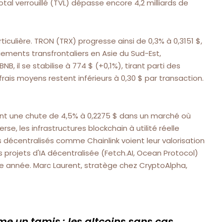
al verrouillé (TVL) dépasse encore 4,2 milliards de
culière. TRON (TRX) progresse ainsi de 0,3% à 0,3151 $,
ements transfrontaliers en Asie du Sud-Est,
, il se stabilise à 774 $ (+0,1%), tirant parti des
frais moyens restent inférieurs à 0,30 $ par transaction.
ant une chute de 4,5% à 0,2275 $ dans un marché où
erse, les infrastructures blockchain à utilité réelle
 décentralisés comme Chainlink voient leur valorisation
s projets d'IA décentralisée (Fetch.AI, Ocean Protocol)
 année. Marc Laurent, stratège chez CryptoAlpha,
me un tamis : les altcoins sans cas