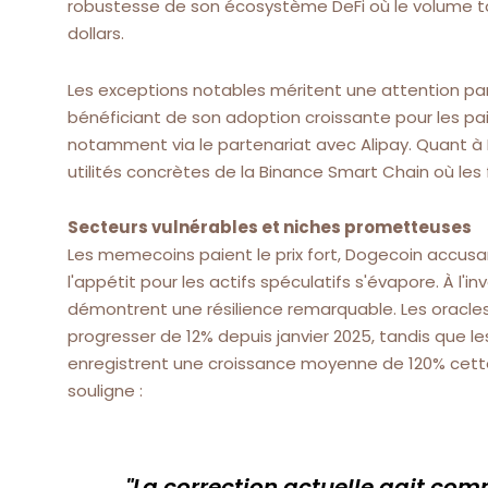
robustesse de son écosystème DeFi où le volume tot
dollars.
Les exceptions notables méritent une attention parti
bénéficiant de son adoption croissante pour les pai
notamment via le partenariat avec Alipay. Quant à BNB
utilités concrètes de la Binance Smart Chain où les 
Secteurs vulnérables et niches prometteuses
Les memecoins paient le prix fort, Dogecoin accus
l'appétit pour les actifs spéculatifs s'évapore. À l'inv
démontrent une résilience remarquable. Les oracles
progresser de 12% depuis janvier 2025, tandis que le
enregistrent une croissance moyenne de 120% cette
souligne :
"La correction actuelle agit com