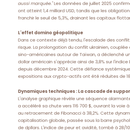
aussi marquée."
Les données de juillet 2025 confirm
ont atteint 1,4 milliard USD, tandis que les obligat
franchir le seuil de 5,3%, drainant les capitaux flotta
L'effet domino géopolitique
Dans ce contexte déjà tendu, l'escalade des confli
risque. La prolongation du conflit ukrainien, couplée
sino-américaines autour de Taïwan, a déclenché un 
dollar américain s'apprécie ainsi de 3,8% sur l'indice
depuis décembre 2024. Cette défiance systémique se 
expositions aux crypto-actifs ont été réduites de
Dynamiques techniques : La cascade de suppor
L'analyse graphique révèle une séquence alarmante : 
a accéléré sa chute vers 116 700 $, ouvrant la voie 
au retracement de Fibonacci à 38,2%. Cette dynami
capitalisation globale, passée sous la barre psycholog
de dpllars. L'indice de peur et avidité, tombé à 28/